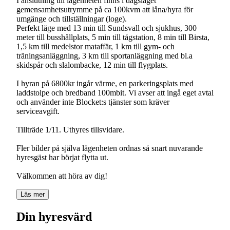
I anslutning till lägenheten finns i dagsläget
gemensamhetsutrymme på ca 100kvm att låna/hyra för
umgänge och tillställningar (loge).
Perfekt läge med 13 min till Sundsvall och sjukhus, 300
meter till busshållplats, 5 min till tågstation, 8 min till Birsta,
1,5 km till medelstor mataffär, 1 km till gym- och
träningsanläggning, 3 km till sportanläggning med bl.a
skidspår och slalombacke, 12 min till flygplats.
I hyran på 6800kr ingår värme, en parkeringsplats med
laddstolpe och bredband 100mbit. Vi avser att ingå eget avtal
och använder inte Blocket:s tjänster som kräver
serviceavgift.
Tillträde 1/11. Uthyres tillsvidare.
Fler bilder på själva lägenheten ordnas så snart nuvarande
hyresgäst har börjat flytta ut.
Välkommen att höra av dig!
Läs mer
Din hyresvärd