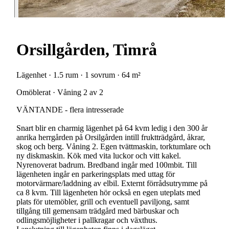
Orsillgården, Timrå
Lägenhet · 1.5 rum · 1 sovrum · 64 m²
Omöblerat · Våning 2 av 2
VÄNTANDE - flera intresserade
Snart blir en charmig lägenhet på 64 kvm ledig i den 300 år
anrika herrgården på Orsilgården intill fruktträdgård, åkrar,
skog och berg. Våning 2. Egen tvättmaskin, torktumlare och
ny diskmaskin. Kök med vita luckor och vitt kakel.
Nyrenoverat badrum. Bredband ingår med 100mbit. Till
lägenheten ingår en parkeringsplats med uttag för
motorvärmare/laddning av elbil. Externt förrådsutrymme på
ca 8 kvm. Till lägenheten hör också en egen uteplats med
plats för utemöbler, grill och eventuell paviljong, samt
tillgång till gemensam trädgård med bärbuskar och
odlingsmöjligheter i pallkragar och växthus.