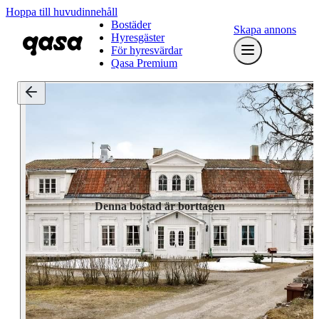
Hoppa till huvudinnehåll
Bostäder
Skapa annons
Hyresgäster
För hyresvärdar
Qasa Premium
Denna bostad är borttagen