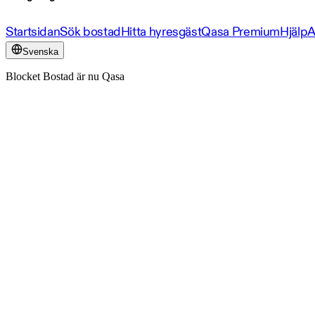
Startsidan
Sök bostad
Hitta hyresgäst
Qasa Premium
Hjälp
A
Svenska
Blocket Bostad är nu Qasa