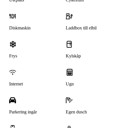
Diskmaskin
Laddbox till elbil
Frys
Kylskåp
Internet
Ugn
Parkering ingår
Egen dusch