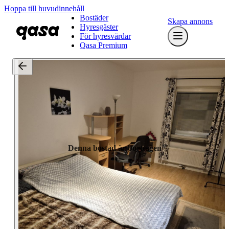
Hoppa till huvudinnehåll
Bostäder
Skapa annons
Hyresgäster
För hyresvärdar
Qasa Premium
Denna bostad är borttagen