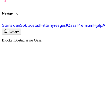
Navigering
Startsidan
Sök bostad
Hitta hyresgäst
Qasa Premium
Hjälp
A
Svenska
Blocket Bostad är nu Qasa