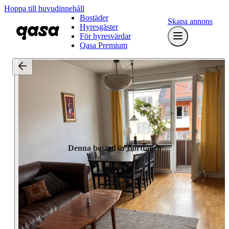
Hoppa till huvudinnehåll
Bostäder
Skapa annons
Hyresgäster
För hyresvärdar
Qasa Premium
Denna bostad är borttagen