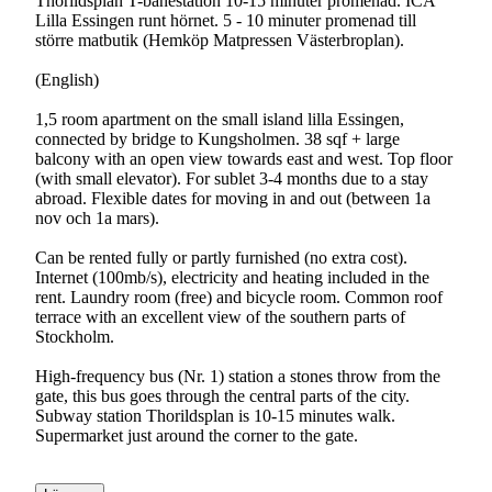
Thorildsplan T-banestation 10-15 minuter promenad. ICA
Lilla Essingen runt hörnet. 5 - 10 minuter promenad till
större matbutik (Hemköp Matpressen Västerbroplan).
(English)
1,5 room apartment on the small island lilla Essingen,
connected by bridge to Kungsholmen. 38 sqf + large
balcony with an open view towards east and west. Top floor
(with small elevator). For sublet 3-4 months due to a stay
abroad. Flexible dates for moving in and out (between 1a
nov och 1a mars).
Can be rented fully or partly furnished (no extra cost).
Internet (100mb/s), electricity and heating included in the
rent. Laundry room (free) and bicycle room. Common roof
terrace with an excellent view of the southern parts of
Stockholm.
High-frequency bus (Nr. 1) station a stones throw from the
gate, this bus goes through the central parts of the city.
Subway station Thorildsplan is 10-15 minutes walk.
Supermarket just around the corner to the gate.