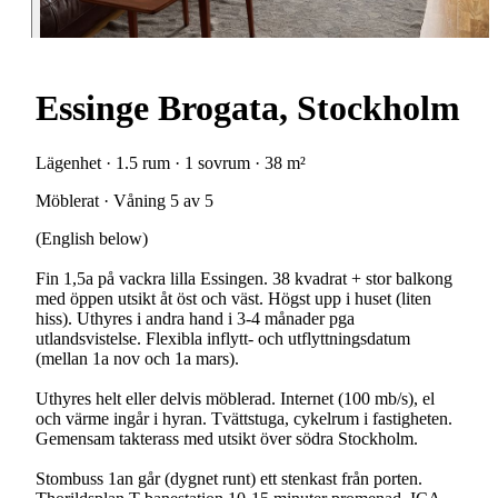
Essinge Brogata, Stockholm
Lägenhet · 1.5 rum · 1 sovrum · 38 m²
Möblerat · Våning 5 av 5
(English below)
Fin 1,5a på vackra lilla Essingen. 38 kvadrat + stor balkong
med öppen utsikt åt öst och väst. Högst upp i huset (liten
hiss). Uthyres i andra hand i 3-4 månader pga
utlandsvistelse. Flexibla inflytt- och utflyttningsdatum
(mellan 1a nov och 1a mars).
Uthyres helt eller delvis möblerad. Internet (100 mb/s), el
och värme ingår i hyran. Tvättstuga, cykelrum i fastigheten.
Gemensam takterass med utsikt över södra Stockholm.
Stombuss 1an går (dygnet runt) ett stenkast från porten.