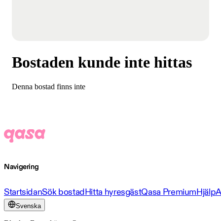
Bostaden kunde inte hittas
Denna bostad finns inte
Navigering
Startsidan
Sök bostad
Hitta hyresgäst
Qasa Premium
Hjälp
A
Svenska