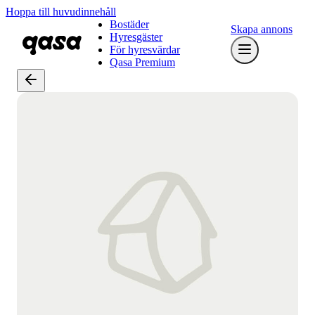
Hoppa till huvudinnehåll
Bostäder
Skapa annons
Hyresgäster
För hyresvärdar
Qasa Premium