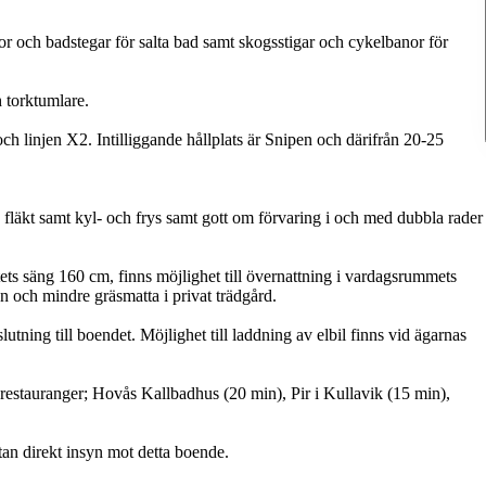
r och badstegar för salta bad samt skogsstigar och cykelbanor för
 torktumlare.
h linjen X2. Intilliggande hållplats är Snipen och därifrån 20-25
 fläkt samt kyl- och frys samt gott om förvaring i och med dubbla rader
s säng 160 cm, finns möjlighet till övernattning i vardagsrummets
nen och mindre gräsmatta i privat trädgård.
utning till boendet. Möjlighet till laddning av elbil finns vid ägarnas
a restauranger; Hovås Kallbadhus (20 min), Pir i Kullavik (15 min),
tan direkt insyn mot detta boende.