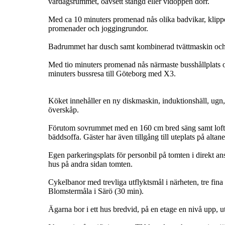
vardagsrummet, oavsett stängd eller vidöppen dörr.
Med ca 10 minuters promenad nås olika badvikar, klippo
promenader och joggingrundor.
Badrummet har dusch samt kombinerad tvättmaskin och
Med tio minuters promenad nås närmaste busshållplats oc
minuters bussresa till Göteborg med X3.
Köket innehåller en ny diskmaskin, induktionshäll, ugn,
överskåp.
Förutom sovrummet med en 160 cm bred säng samt loftet
bäddsoffa. Gäster har även tillgång till uteplats på alta
Egen parkeringsplats för personbil på tomten i direkt ansl
hus på andra sidan tomten.
Cykelbanor med trevliga utflyktsmål i närheten, tre fin
Blomstermåla i Särö (30 min).
Ägarna bor i ett hus bredvid, på en etage en nivå upp, u