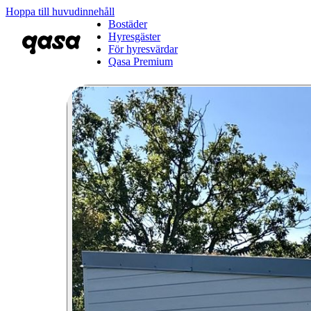
Hoppa till huvudinnehåll
Bostäder
Hyresgäster
För hyresvärdar
Qasa Premium