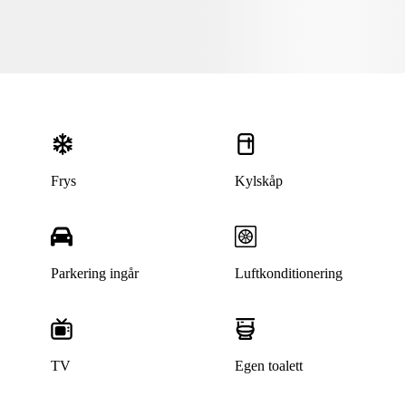
Frys
Kylskåp
Parkering ingår
Luftkonditionering
Denna bostad är borttagen
TV
Egen toalett