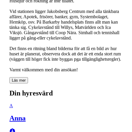
Husdjur och rökning är inte tillåtet.
Vid stationen ligger Jakobsberg Centrum med alla tänkbara
affärer, Apotek, frisörer, banker, gym, Systembolaget,
Hemköp, osv. På Barkarby handelsplats finns allt man kan
tänka sig. Cykelavstånd till Willys, Matvärlden och Ica
Viksjö. Gångavstånd till Coop Nära. Simhall och tennishall
ligger på gång-eller cykelavstånd.
Det finns en ritning bland bilderna för att få en bild av hur
huset är planerat, observera dock att det är ett enda stort rum
(väggen till höger fick inte byggas pga tillgänglighetsregler).
Varmt välkommen med din ansökan!
Läs mer
Din hyresvärd
A
Anna