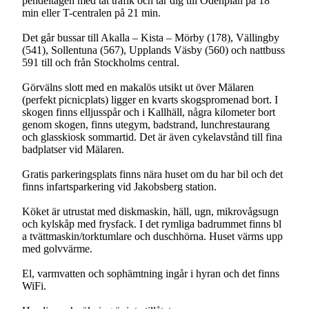
pendeltågen med tät trafik och tar dig till Odenplan på 18
min eller T-centralen på 21 min.
Det går bussar till Akalla – Kista – Mörby (178), Vällingby
(541), Sollentuna (567), Upplands Väsby (560) och nattbuss
591 till och från Stockholms central.
Görvälns slott med en makalös utsikt ut över Mälaren
(perfekt picnicplats) ligger en kvarts skogspromenad bort. I
skogen finns elljusspår och i Kallhäll, några kilometer bort
genom skogen, finns utegym, badstrand, lunchrestaurang
och glasskiosk sommartid. Det är även cykelavstånd till fina
badplatser vid Mälaren.
Gratis parkeringsplats finns nära huset om du har bil och det
finns infartsparkering vid Jakobsberg station.
Köket är utrustat med diskmaskin, häll, ugn, mikrovågsugn
och kylskåp med frysfack. I det rymliga badrummet finns bl
a tvättmaskin/torktumlare och duschhörna. Huset värms upp
med golvvärme.
El, varmvatten och sophämtning ingår i hyran och det finns
WiFi.