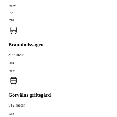
564V
721
726
Brännbolsvägen
360 meter
564
564Y
Görvälns griftegård
512 meter
564