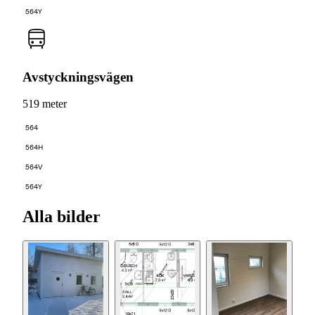
564Y
Avstyckningsvägen
519 meter
564
564H
564V
564Y
Alla bilder