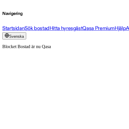
Navigering
Startsidan
Sök bostad
Hitta hyresgäst
Qasa Premium
Hjälp
A
Svenska
Blocket Bostad är nu Qasa