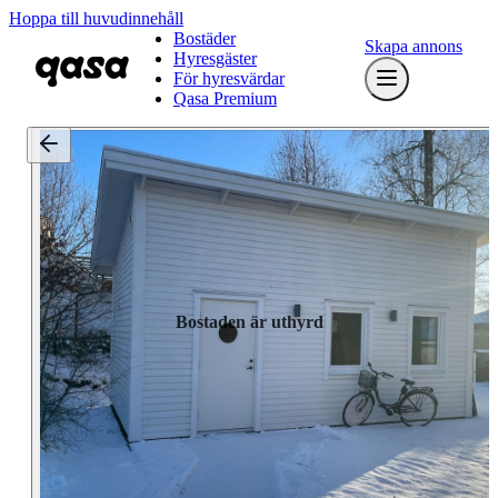
Hoppa till huvudinnehåll
Bostäder
Skapa annons
Hyresgäster
För hyresvärdar
Qasa Premium
Bostaden är uthyrd