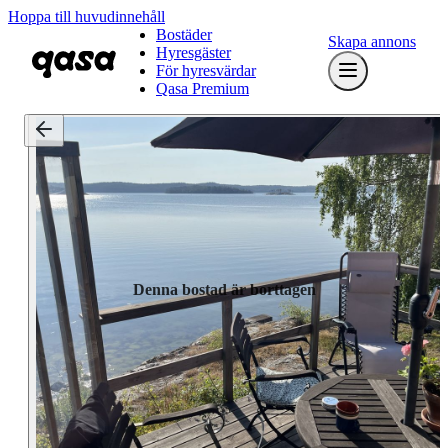
Hoppa till huvudinnehåll
Bostäder
Skapa annons
Hyresgäster
För hyresvärdar
Qasa Premium
Denna bostad är borttagen