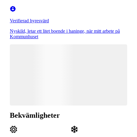
Verifierad hyresvärd
Nyskild, letar ett litet boende i haninge, när mitt arbete på
Kommunhuset
Bekvämligheter