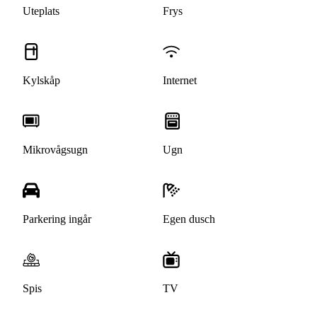
Uteplats
Frys
Kylskåp
Internet
Mikrovågsugn
Ugn
Parkering ingår
Egen dusch
Spis
TV