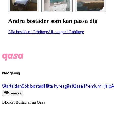
Andra bostäder som kan passa dig
Alla bostäder i Grödinge
Alla stugor i Grödinge
Navigering
Startsidan
Sök bostad
Hitta hyresgäst
Qasa Premium
Hjälp
A
Svenska
Blocket Bostad är nu Qasa