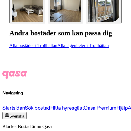
Andra bostäder som kan passa dig
Alla bostäder i Trollhättan
Alla lägenheter i Trollhättan
Navigering
Startsidan
Sök bostad
Hitta hyresgäst
Qasa Premium
Hjälp
A
Svenska
Blocket Bostad är nu Qasa