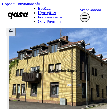
Hoppa till huvudinnehåll
Bostäder
Skapa annons
Hyresgäster
För hyresvärdar
Qasa Premium
Denna bostad är borttagen