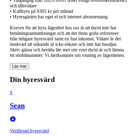
• Tillgänglig från 2025-10-01 (eller enligt överenskommelse)
och tillsvidare
• Kallhyra på 9305 kr per månad
• Hyresgästen har eget el och internet abonnemang
Kraven för att hyra lägenhet hos oss är att du/ni inte har
betalningsanmärkningar och att det finns goda referenser
från tidigare hyresvärd samt en fast inkomst. Vidare är det
önskvärt att sökande är icke-rökare och inte har husdjur.
Skriv gärna och berätta lite mer om vem du/ni är och lämna
Läs mer
Din hyresvärd
S
Sean
Verifierad hyresvärd