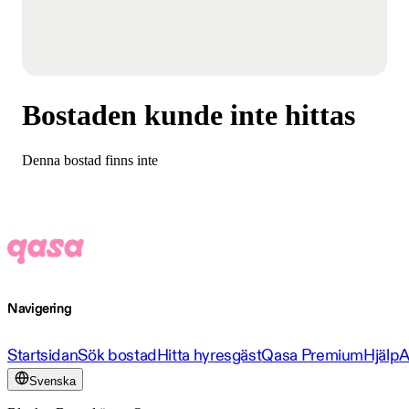
Bostaden kunde inte hittas
Denna bostad finns inte
Navigering
Startsidan
Sök bostad
Hitta hyresgäst
Qasa Premium
Hjälp
A
Svenska