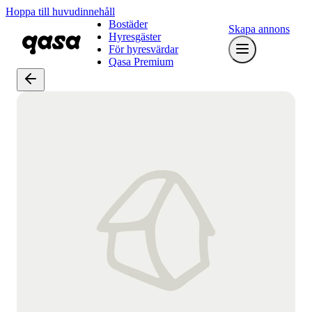
Hoppa till huvudinnehåll
Bostäder
Skapa annons
Hyresgäster
För hyresvärdar
Qasa Premium