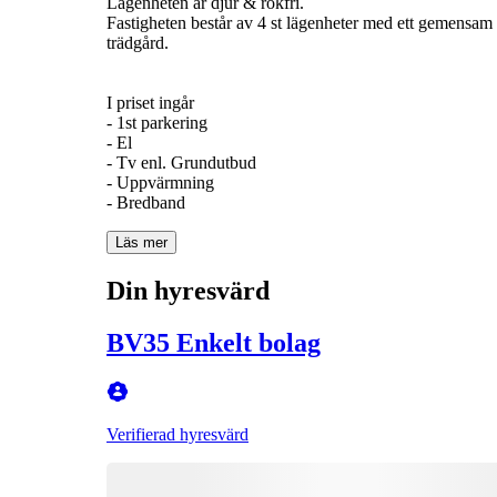
Lägenheten är djur & rökfri.
Fastigheten består av 4 st lägenheter med ett gemens
trädgård.
I priset ingår
- 1st parkering
- El
- Tv enl. Grundutbud
- Uppvärmning
- Bredband
Läs mer
Din hyresvärd
BV35 Enkelt bolag
Verifierad hyresvärd