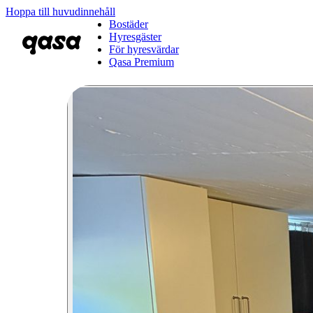
Hoppa till huvudinnehåll
Bostäder
Hyresgäster
För hyresvärdar
Qasa Premium