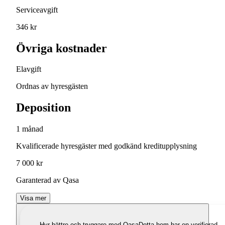
Serviceavgift
346 kr
Övriga kostnader
Elavgift
Ordnas av hyresgästen
Deposition
1 månad
Kvalificerade hyresgäster med godkänd kreditupplysning
7 000 kr
Garanterad av Qasa
Visa mer
Hyr bättre och tryggare med Qasa
Detta hem har en verifierad