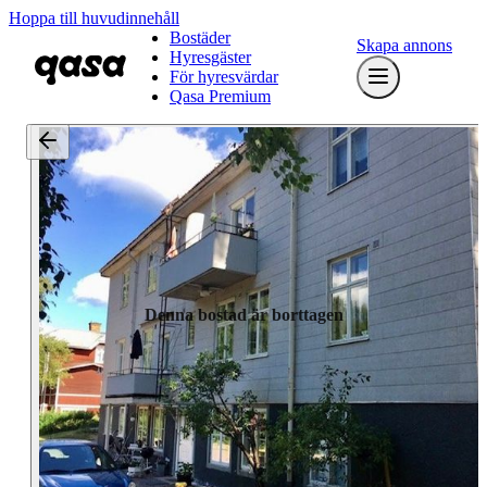
Hoppa till huvudinnehåll
Bostäder
Skapa annons
Hyresgäster
För hyresvärdar
Qasa Premium
Denna bostad är borttagen