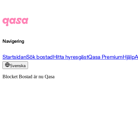
Navigering
Startsidan
Sök bostad
Hitta hyresgäst
Qasa Premium
Hjälp
A
Svenska
Blocket Bostad är nu Qasa