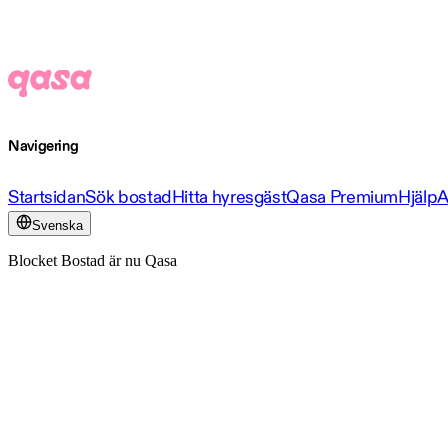
Navigering
Startsidan
Sök bostad
Hitta hyresgäst
Qasa Premium
Hjälp
A
Svenska
Blocket Bostad är nu Qasa