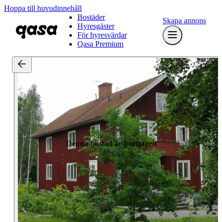
Hoppa till huvudinnehåll
Bostäder
Skapa annons
Hyresgäster
För hyresvärdar
Qasa Premium
Denna bostad är borttagen