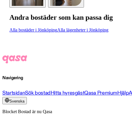
Andra bostäder som kan passa dig
Alla bostäder i Jönköping
Alla lägenheter i Jönköping
Navigering
Startsidan
Sök bostad
Hitta hyresgäst
Qasa Premium
Hjälp
A
Svenska
Blocket Bostad är nu Qasa