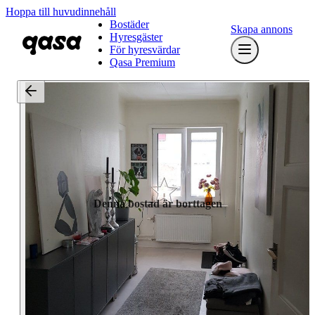
Hoppa till huvudinnehåll
Bostäder
Skapa annons
Hyresgäster
För hyresvärdar
Qasa Premium
Denna bostad är borttagen