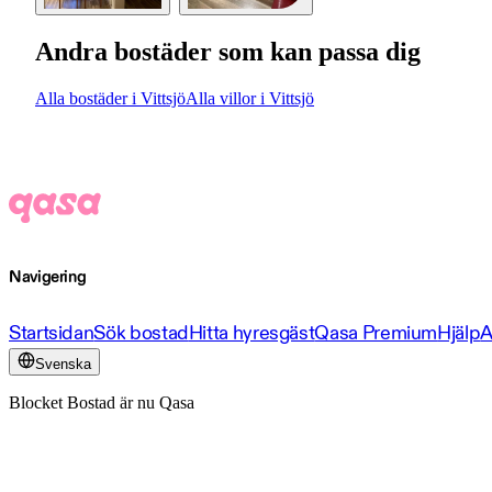
Andra bostäder som kan passa dig
Alla bostäder i Vittsjö
Alla villor i Vittsjö
Navigering
Startsidan
Sök bostad
Hitta hyresgäst
Qasa Premium
Hjälp
A
Svenska
Blocket Bostad är nu Qasa