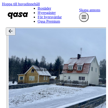
Hoppa till huvudinnehåll
Bostäder
Skapa annons
Hyresgäster
För hyresvärdar
Qasa Premium
Denna bostad är borttagen