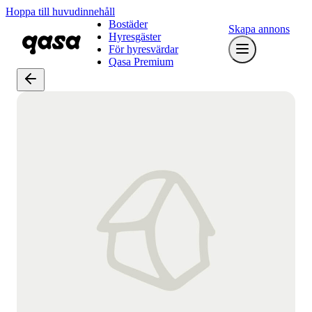
Hoppa till huvudinnehåll
Bostäder
Skapa annons
Hyresgäster
För hyresvärdar
Qasa Premium