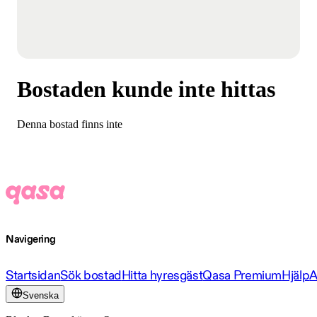
Bostaden kunde inte hittas
Denna bostad finns inte
Navigering
Startsidan
Sök bostad
Hitta hyresgäst
Qasa Premium
Hjälp
A
Svenska