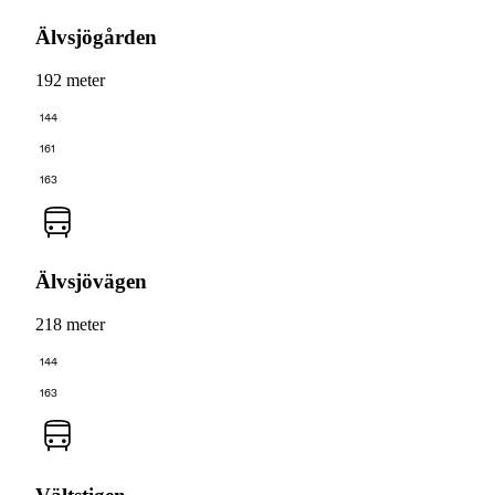
Älvsjögården
192 meter
144
161
163
Älvsjövägen
218 meter
144
163