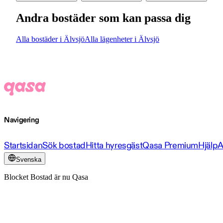
Andra bostäder som kan passa dig
Alla bostäder i Älvsjö
Alla lägenheter i Älvsjö
Navigering
Startsidan
Sök bostad
Hitta hyresgäst
Qasa Premium
Hjälp
A
Svenska
Blocket Bostad är nu Qasa