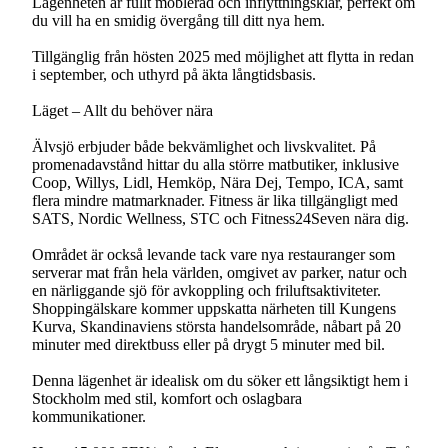
Lägenheten är fullt möblerad och inflyttningsklar, perfekt om
du vill ha en smidig övergång till ditt nya hem.
Tillgänglig från hösten 2025 med möjlighet att flytta in redan
i september, och uthyrd på äkta långtidsbasis.
Läget – Allt du behöver nära
Älvsjö erbjuder både bekvämlighet och livskvalitet. På
promenadavstånd hittar du alla större matbutiker, inklusive
Coop, Willys, Lidl, Hemköp, Nära Dej, Tempo, ICA, samt
flera mindre matmarknader. Fitness är lika tillgängligt med
SATS, Nordic Wellness, STC och Fitness24Seven nära dig.
Området är också levande tack vare nya restauranger som
serverar mat från hela världen, omgivet av parker, natur och
en närliggande sjö för avkoppling och friluftsaktiviteter.
Shoppingälskare kommer uppskatta närheten till Kungens
Kurva, Skandinaviens största handelsområde, nåbart på 20
minuter med direktbuss eller på drygt 5 minuter med bil.
Denna lägenhet är idealisk om du söker ett långsiktigt hem i
Stockholm med stil, komfort och oslagbara
kommunikationer.