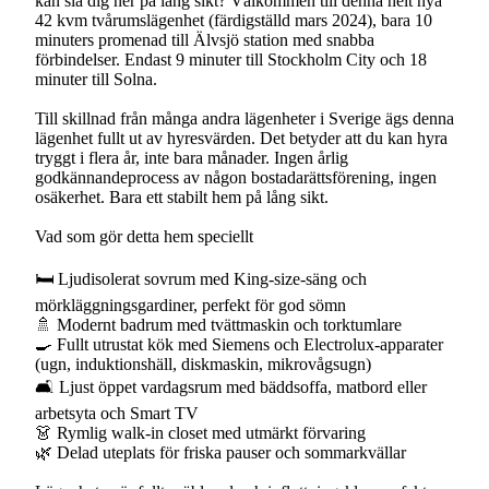
kan slå dig ner på lång sikt? Välkommen till denna helt nya
42 kvm tvårumslägenhet (färdigställd mars 2024), bara 10
minuters promenad till Älvsjö station med snabba
förbindelser. Endast 9 minuter till Stockholm City och 18
minuter till Solna.
Till skillnad från många andra lägenheter i Sverige ägs denna
lägenhet fullt ut av hyresvärden. Det betyder att du kan hyra
tryggt i flera år, inte bara månader. Ingen årlig
godkännandeprocess av någon bostadarättsförening, ingen
osäkerhet. Bara ett stabilt hem på lång sikt.
Vad som gör detta hem speciellt
🛏 Ljudisolerat sovrum med King-size-säng och
mörkläggningsgardiner, perfekt för god sömn
🚿 Modernt badrum med tvättmaskin och torktumlare
🍳 Fullt utrustat kök med Siemens och Electrolux-apparater
(ugn, induktionshäll, diskmaskin, mikrovågsugn)
🛋 Ljust öppet vardagsrum med bäddsoffa, matbord eller
arbetsyta och Smart TV
👗 Rymlig walk-in closet med utmärkt förvaring
🌿 Delad uteplats för friska pauser och sommarkvällar