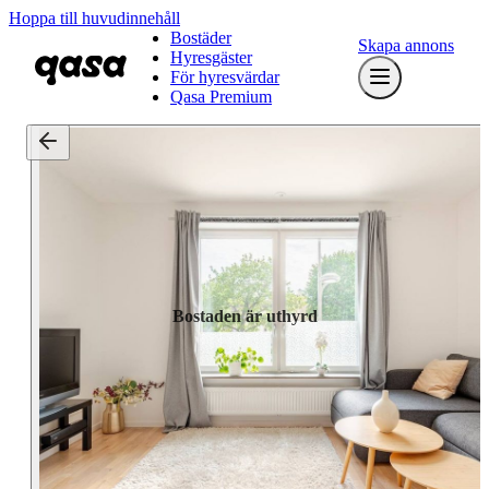
Hoppa till huvudinnehåll
Bostäder
Skapa annons
Hyresgäster
För hyresvärdar
Qasa Premium
Bostaden är uthyrd