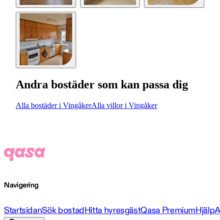
Andra bostäder som kan passa dig
Alla bostäder i Vingåker
Alla villor i Vingåker
Navigering
Startsidan
Sök bostad
Hitta hyresgäst
Qasa Premium
Hjälp
A