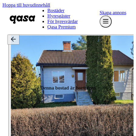
Hoppa till huvudinnehåll
Bostäder
Skapa annons
Hyresgäster
För hyresvärdar
Qasa Premium
Denna bostad är borttagen