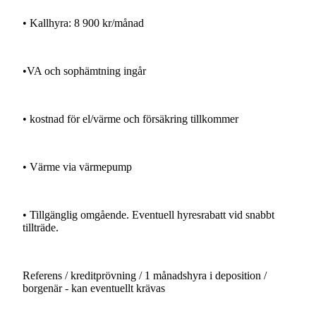
•
Kallhyra:
8
900
kr/månad
•VA
och
sophämtning
ingår
•
kostnad
för
el/värme
och
försäkring
tillkommer
•
Värme
via
värmepump
•
Tillgänglig
omgående.
Eventuell
hyresrabatt
vid
snabbt
tillträde.
Referens
/
kreditprövning
/
1
månadshyra
i
deposition
/
borgenär
-
kan
eventuellt
krävas