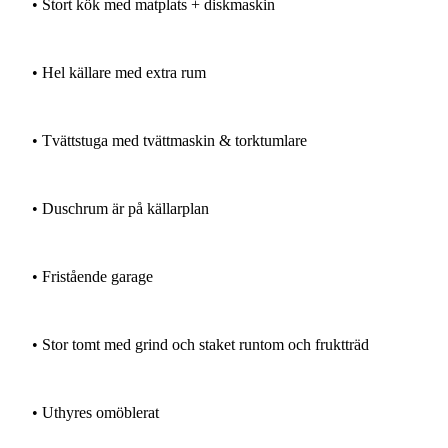
•
Stort
kök
med
matplats
+
diskmaskin
•
Hel
källare
med
extra
rum
•
Tvättstuga
med
tvättmaskin
&
torktumlare
•
Duschrum
är
på
källarplan
•
Fristående
garage
•
Stor
tomt
med
grind
och
staket
runtom
och
fruktträd
•
Uthyres
omöblerat