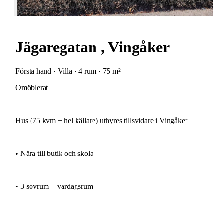
Jägaregatan , Vingåker
Första hand · Villa · 4 rum · 75 m²
Omöblerat
Hus
(75
kvm
+
hel
källare)
uthyres
tillsvidare
i
Vingåker
•
Nära
till
butik
och
skola
•
3
sovrum
+
vardagsrum