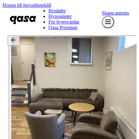
Hoppa till huvudinnehåll
Bostäder
Skapa annons
Hyresgäster
För hyresvärdar
Qasa Premium
Denna bostad är borttagen