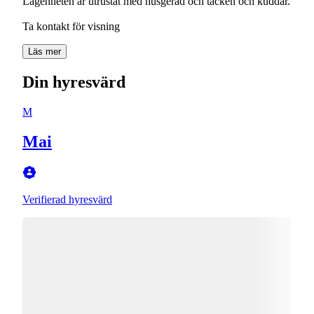
Lägenheten är utrustat med husgeråd och täcken och kuddar.
Läs mer
Din hyresvärd
M
Mai
Verifierad hyresvärd