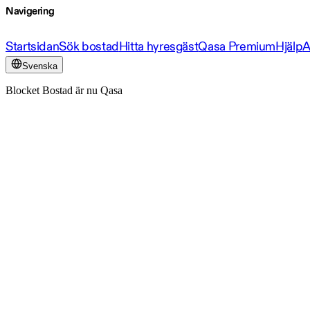
Navigering
Startsidan
Sök bostad
Hitta hyresgäst
Qasa Premium
Hjälp
A
Svenska
Blocket Bostad är nu Qasa