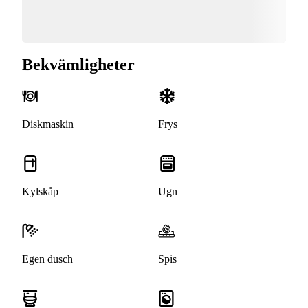
Bekvämligheter
Diskmaskin
Frys
Kylskåp
Ugn
Egen dusch
Spis