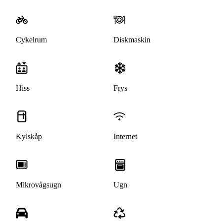
Cykelrum
Diskmaskin
Hiss
Frys
Kylskåp
Internet
Mikrovågsugn
Ugn