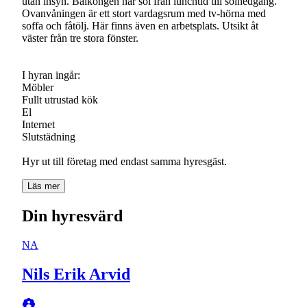
utan insyn. Balkongen har sol från lunchtid till solnedgång.
Ovanvåningen är ett stort vardagsrum med tv-hörna med
soffa och fåtölj. Här finns även en arbetsplats. Utsikt åt
väster från tre stora fönster.
I hyran ingår:
Möbler
Fullt utrustad kök
El
Internet
Slutstädning
Läs mer
Din hyresvärd
NA
Nils Erik Arvid