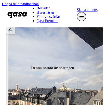
Hoppa till huvudinnehåll
Bostäder
Skapa annons
Hyresgäster
För hyresvärdar
Qasa Premium
Denna bostad är borttagen