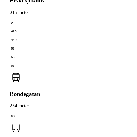
Ersta sjukhus
215 meter
2
423
449
53
55
93
Bondegatan
254 meter
66