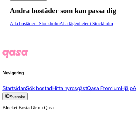
Andra bostäder som kan passa dig
Alla bostäder i Stockholm
Alla lägenheter i Stockholm
Navigering
Startsidan
Sök bostad
Hitta hyresgäst
Qasa Premium
Hjälp
A
Svenska
Blocket Bostad är nu Qasa