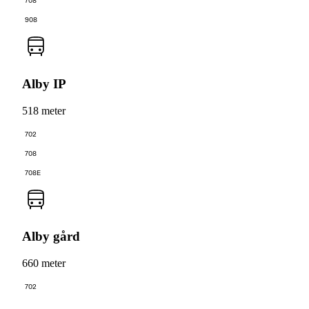
708
908
Alby IP
518 meter
702
708
708E
Alby gård
660 meter
702