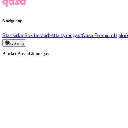
Navigering
Startsidan
Sök bostad
Hitta hyresgäst
Qasa Premium
Hjälp
A
Svenska
Blocket Bostad är nu Qasa