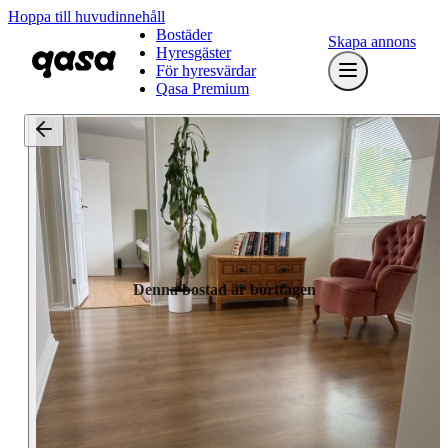
Hoppa till huvudinnehåll
Bostäder
Skapa annons
Hyresgäster
För hyresvärdar
Qasa Premium
Denna bostad är borttagen