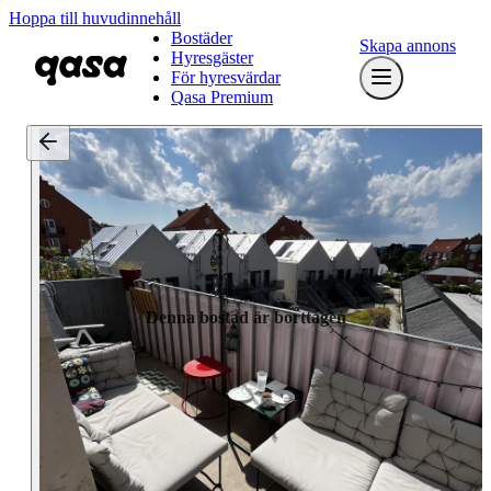
Hoppa till huvudinnehåll
Bostäder
Skapa annons
Hyresgäster
För hyresvärdar
Qasa Premium
Denna bostad är borttagen