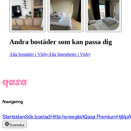
Andra bostäder som kan passa dig
Alla bostäder i Visby
Alla lägenheter i Visby
Navigering
Startsidan
Sök bostad
Hitta hyresgäst
Qasa Premium
Hjälp
A
Svenska