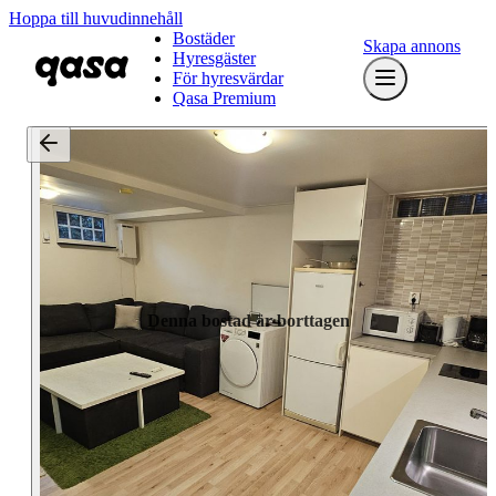
Hoppa till huvudinnehåll
Bostäder
Skapa annons
Hyresgäster
För hyresvärdar
Qasa Premium
Denna bostad är borttagen