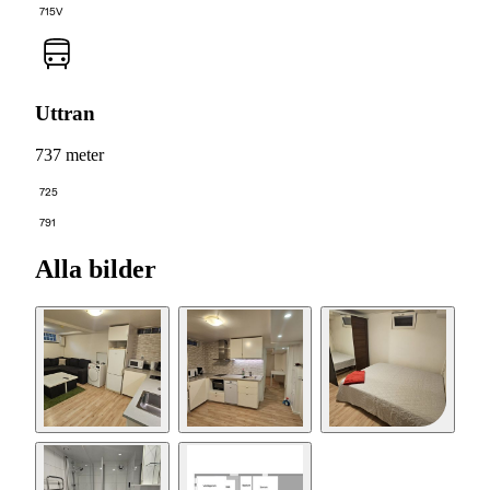
715V
Uttran
737 meter
725
791
Alla bilder