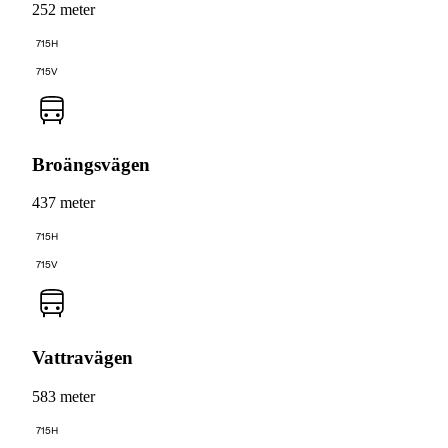
252 meter
715H
715V
Broängsvägen
437 meter
715H
715V
Vattravägen
583 meter
715H