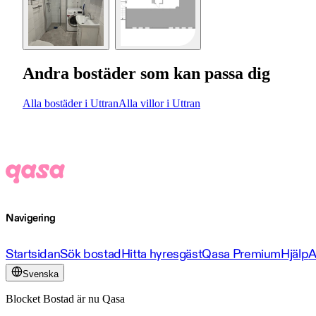
Andra bostäder som kan passa dig
Alla bostäder i Uttran
Alla villor i Uttran
Navigering
Startsidan
Sök bostad
Hitta hyresgäst
Qasa Premium
Hjälp
A
Svenska
Blocket Bostad är nu Qasa