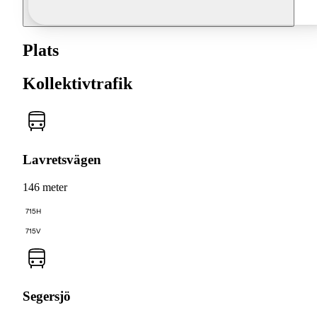
Plats
Kollektivtrafik
Lavretsvägen
146 meter
715H
715V
Segersjö