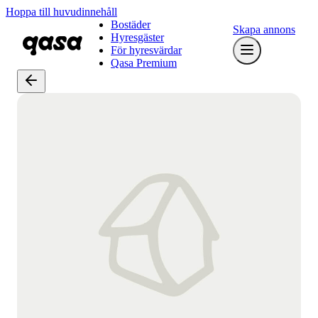
Hoppa till huvudinnehåll
Bostäder
Skapa annons
Hyresgäster
För hyresvärdar
Qasa Premium