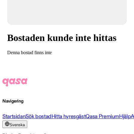
Bostaden kunde inte hittas
Denna bostad finns inte
Navigering
Startsidan
Sök bostad
Hitta hyresgäst
Qasa Premium
Hjälp
A
Svenska