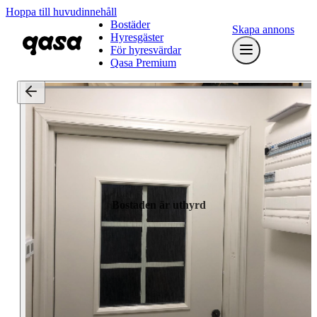
Hoppa till huvudinnehåll
Bostäder
Skapa annons
Hyresgäster
För hyresvärdar
Qasa Premium
Bostaden är uthyrd