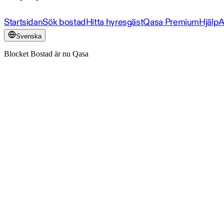
Startsidan
Sök bostad
Hitta hyresgäst
Qasa Premium
Hjälp
A
Svenska
Blocket Bostad är nu Qasa