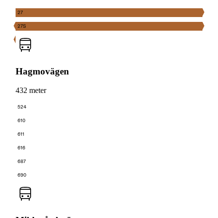
27
27S
Hagmovägen
432 meter
524
610
611
616
687
690