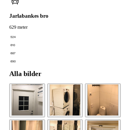
Jarlabankes bro
629 meter
524
610
687
690
Alla bilder