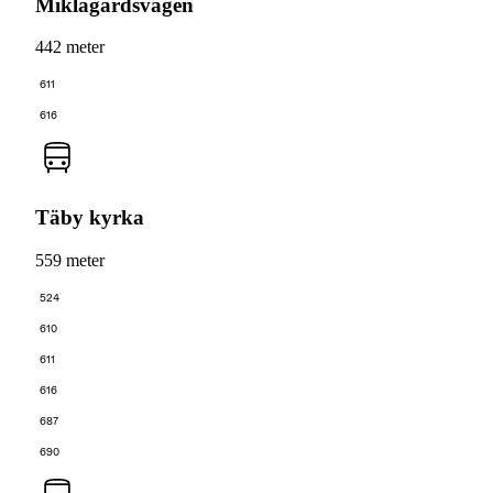
Miklagårdsvägen
442 meter
611
616
Täby kyrka
559 meter
524
610
611
616
687
690