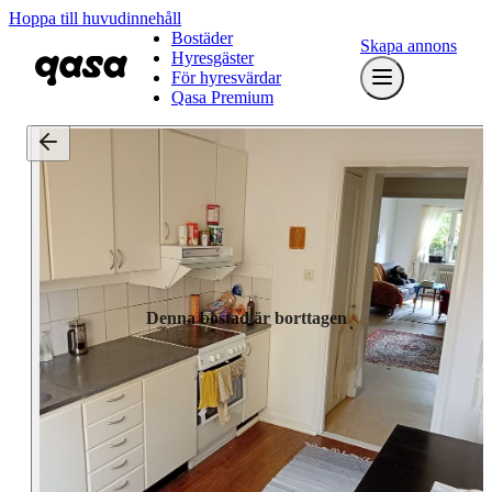
Hoppa till huvudinnehåll
Bostäder
Skapa annons
Hyresgäster
För hyresvärdar
Qasa Premium
Denna bostad är borttagen