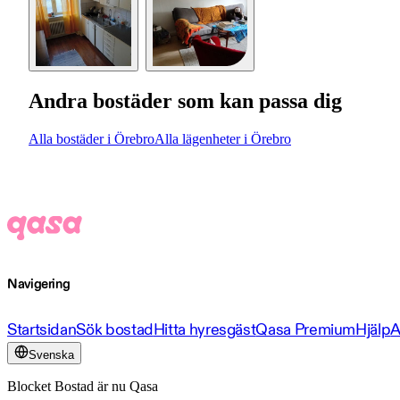
Andra bostäder som kan passa dig
Alla bostäder i Örebro
Alla lägenheter i Örebro
Navigering
Startsidan
Sök bostad
Hitta hyresgäst
Qasa Premium
Hjälp
A
Svenska
Blocket Bostad är nu Qasa