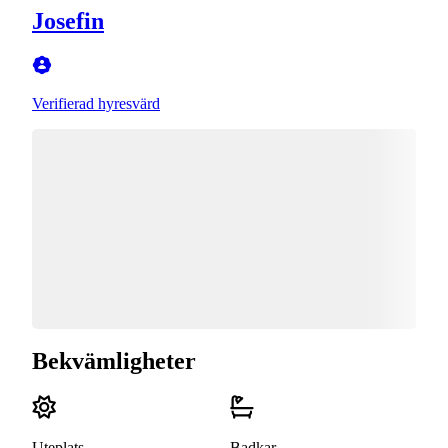
Josefin
Verifierad hyresvärd
Bekvämligheter
Uteplats
Badkar