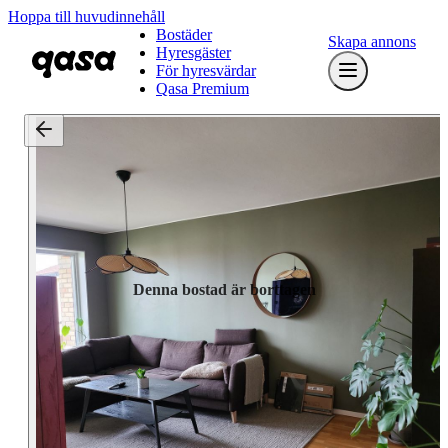
Hoppa till huvudinnehåll
Bostäder
Skapa annons
Hyresgäster
För hyresvärdar
Qasa Premium
Denna bostad är borttagen