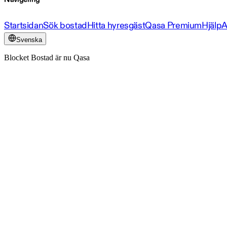
Startsidan
Sök bostad
Hitta hyresgäst
Qasa Premium
Hjälp
A
Svenska
Blocket Bostad är nu Qasa