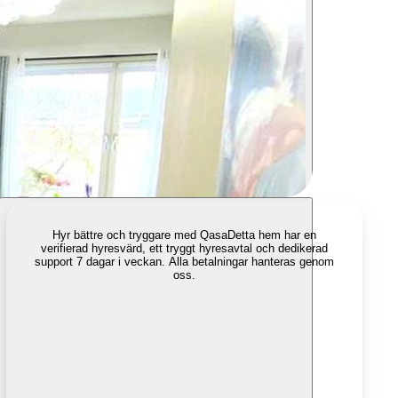
Hyr bättre och tryggare med Qasa
Detta hem har en
verifierad hyresvärd, ett tryggt hyresavtal och dedikerad
support 7 dagar i veckan. Alla betalningar hanteras genom
oss.