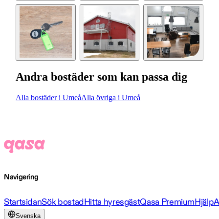
Andra bostäder som kan passa dig
Alla bostäder i Umeå
Alla övriga i Umeå
Navigering
Startsidan
Sök bostad
Hitta hyresgäst
Qasa Premium
Hjälp
A
Svenska