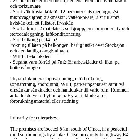
- 2 stora toaletter med dusch, den ena även med tvättmaskin
och torktumlare
- Stort välutrustat kök för 12 personer spis med ugn, 2st
mikrovågsugnar, diskmaskin, vattenkokare, 2 st fullstora
kylskåp och ett fullstort frysskåp
- Stort allrum 12 matplatser, soffgrupp, en stor modern tv och
stereoanläggning, luftkonditionering
- Stor balkong på 14 m2
-rökning tillåten på balkongen, härlig utsikt över Stöcksjön
och den lantliga omgivningen
- WIFI i hela lokalen
- Separat varmförråd på 7m2 för arbetskläder el. likn. på
bottenvåningen
I hyran inkluderas uppvärmning, elförbrukning,
sophämtning, snöröjning, WIFI, parkeringsplatser samt två
omgångar sängkläder och handdukar till varje rum. Rummen
är bäddade vid inflyttningen. Hyran inkluderar ej
förbrukningsmaterial eller städning
Primarily for enterprises.
The premises are located 8 km south of Umeå, in a peaceful
rural surroundings by a lake. Close proximity to highway E4