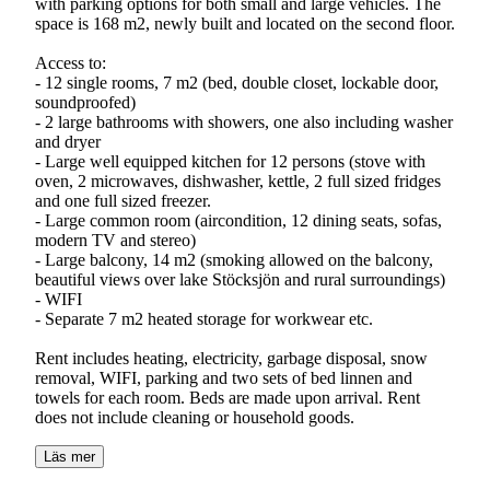
with parking options for both small and large vehicles. The
space is 168 m2, newly built and located on the second floor.
Access to:
- 12 single rooms, 7 m2 (bed, double closet, lockable door,
soundproofed)
- 2 large bathrooms with showers, one also including washer
and dryer
- Large well equipped kitchen for 12 persons (stove with
oven, 2 microwaves, dishwasher, kettle, 2 full sized fridges
and one full sized freezer.
- Large common room (aircondition, 12 dining seats, sofas,
modern TV and stereo)
- Large balcony, 14 m2 (smoking allowed on the balcony,
beautiful views over lake Stöcksjön and rural surroundings)
- WIFI
- Separate 7 m2 heated storage for workwear etc.
Rent includes heating, electricity, garbage disposal, snow
removal, WIFI, parking and two sets of bed linnen and
towels for each room. Beds are made upon arrival. Rent
does not include cleaning or household goods.
Läs mer