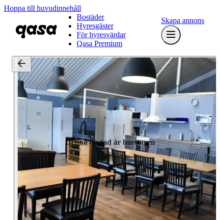
Hoppa till huvudinnehåll
Bostäder
Skapa annons
Hyresgäster
För hyresvärdar
Qasa Premium
Denna bostad är borttagen