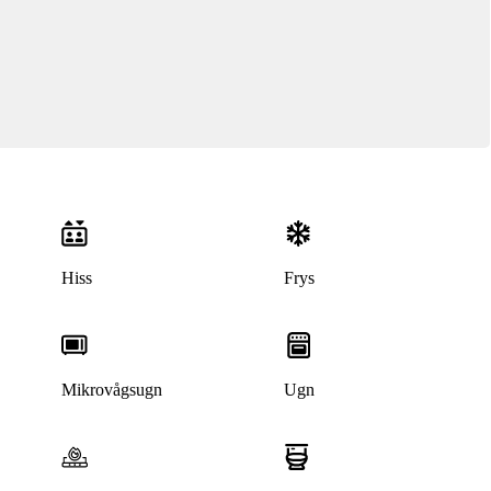
Hiss
Frys
Mikrovågsugn
Ugn