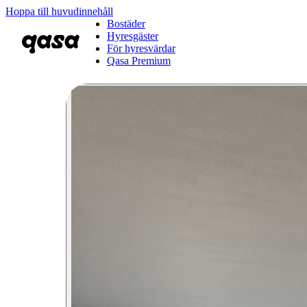
Hoppa till huvudinnehåll
Bostäder
Hyresgäster
För hyresvärdar
Qasa Premium