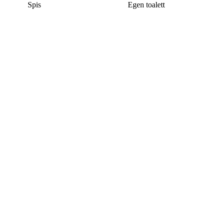
Spis
Egen toalett
Denna bostad är borttagen