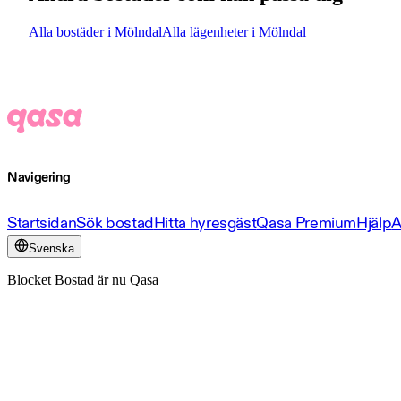
Alla bostäder i Mölndal
Alla lägenheter i Mölndal
Navigering
Startsidan
Sök bostad
Hitta hyresgäst
Qasa Premium
Hjälp
A
Svenska
Blocket Bostad är nu Qasa