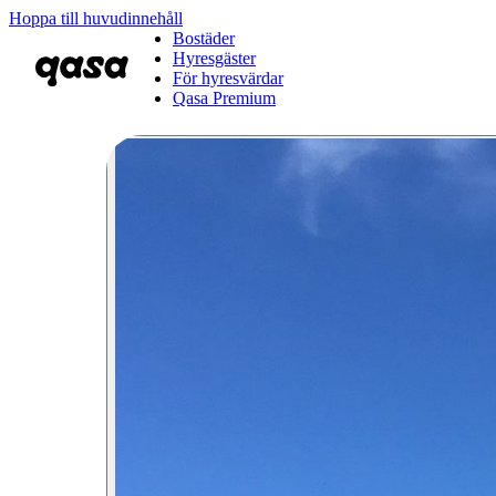
Hoppa till huvudinnehåll
Bostäder
Hyresgäster
För hyresvärdar
Qasa Premium