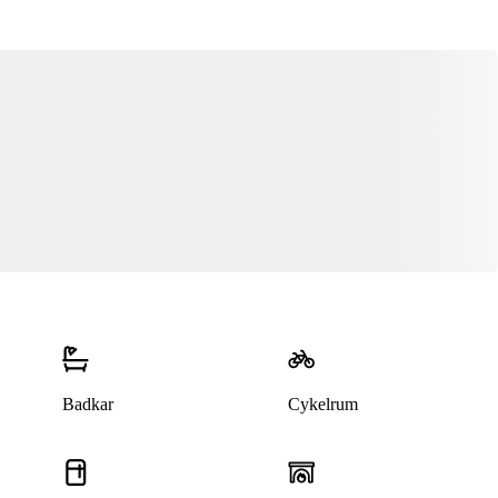
Denna bostad är borttagen
Badkar
Cykelrum