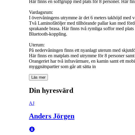
Här finns en soffgrupp med plats för 8 personer. Här fin
Vardagsrum:
I övervåningens utrymme är det 6 meters takhöjd med vac
Två Laminofåtöljer med tillhörande pallar kan med förde
sprakande brasa. Här finns två rymliga soffor med plats
Bluetooth-koppling.
Uterum:
På nedervåningen finns ett nyanlagt uterum med skjutdör
Här finns en matplats med utrymme för 8 personer samt 
Orangeriet har två infravärmare, en kamin samt ett mobi
myggnätspartier som går att sätta in
Läs mer
Din hyresvärd
AJ
Anders Jörgen