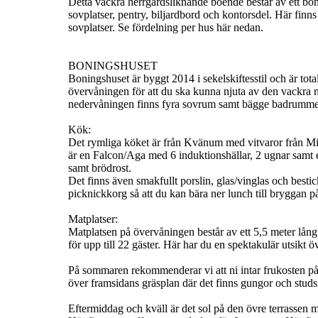
Detta vackra herrgårdsliknande boende består av ett b
sovplatser, pentry, biljardbord och kontorsdel. Här finn
sovplatser. Se fördelning per hus här nedan.
BONINGSHUSET
Boningshuset är byggt 2014 i sekelskiftesstil och är to
övervåningen för att du ska kunna njuta av den vackra 
nedervåningen finns fyra sovrum samt bägge badrumm
Kök:
Det rymliga köket är från Kvänum med vitvaror från Miele
är en Falcon/Aga med 6 induktionshällar, 2 ugnar samt 
samt brödrost.
Det finns även smakfullt porslin, glas/vinglas och bestick
picknickkorg så att du kan bära ner lunch till bryggan på
Matplatser:
Matplatsen på övervåningen består av ett 5,5 meter lån
för upp till 22 gäster. Här har du en spektakulär utsikt
På sommaren rekommenderar vi att ni intar frukosten på
över framsidans gräsplan där det finns gungor och studs
Eftermiddag och kväll är det sol på den övre terrassen 