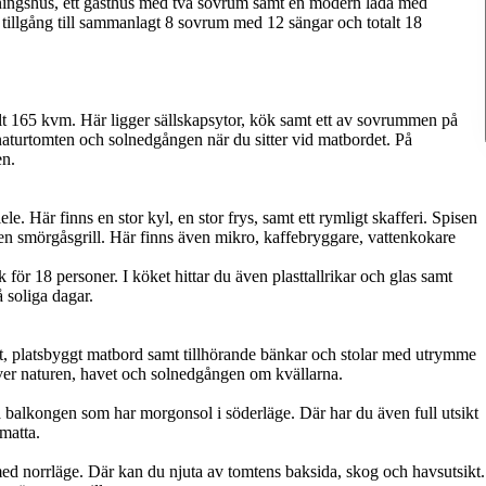
oningshus, ett gästhus med två sovrum samt en modern lada med
s tillgång till sammanlagt 8 sovrum med 12 sängar och totalt 18
talt 165 kvm. Här ligger sällskapsytor, kök samt ett av sovrummen på
naturtomten och solnedgången när du sitter vid matbordet. På
en.
. Här finns en stor kyl, en stor frys, samt ett rymligt skafferi. Spisen
en smörgåsgrill. Här finns även mikro, kaffebryggare, vattenkokare
 för 18 personer. I köket hittar du även plasttallrikar och glas samt
 soliga dagar.
gt, platsbyggt matbord samt tillhörande bänkar och stolar med utrymme
 över naturen, havet och solnedgången om kvällarna.
 balkongen som har morgonsol i söderläge. Där har du även full utsikt
matta.
med norrläge. Där kan du njuta av tomtens baksida, skog och havsutsikt.