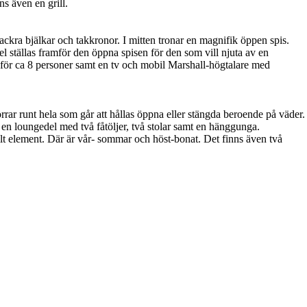
ns även en grill.
kra bjälkar och takkronor. I mitten tronar en magnifik öppen spis.
l ställas framför den öppna spisen för den som vill njuta av en
 för ca 8 personer samt en tv och mobil Marshall-högtalare med
rar runt hela som går att hållas öppna eller stängda beroende på väder.
en loungedel med två fåtöljer, två stolar samt en hänggunga.
lt element. Där är vår- sommar och höst-bonat. Det finns även två