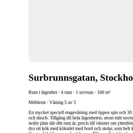
Surbrunnsgatan, Stockh
Rum i lägenhet · 4 rum · 1 sovrum · 160 m²
Möblerat · Våning 5 av 5
En mycket speciell etagevåning med öppen spis och 30 k
och dusch. Tillgång till hela lägenheten, utom mitt so
nedre plan där ditt rum är, precis till vänster om ytterdö
dvs ett kök med köksdel med bord och stolar, som helt ä