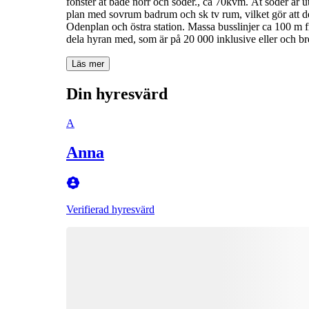
fönster åt både norr och söder., ca 70kvm. Åt söder är 
plan med sovrum badrum och sk tv rum, vilket gör att det 
Odenplan och östra station. Massa busslinjer ca 100 m fr
dela hyran med, som är på 20 000 inklusive eller och b
Läs mer
Din hyresvärd
A
Anna
Verifierad hyresvärd