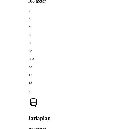
108 meter
2
4
50
6
61
67
690
691
72
94
+1
Jarlaplan