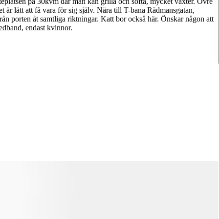
uteplatsen på 30kvm där man kan grilla och softa, mycket växter. Övre
är lätt att få vara för sig själv. Nära till T-bana Rådmansgatan,
ån porten åt samtliga riktningar. Katt bor också här. Önskar någon att
Denna bostad är borttagen
redband, endast kvinnor.