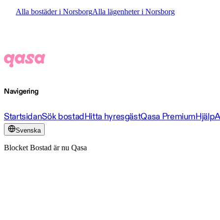
Alla bostäder i Norsborg
Alla lägenheter i Norsborg
Navigering
Startsidan
Sök bostad
Hitta hyresgäst
Qasa Premium
Hjälp
A
Svenska
Blocket Bostad är nu Qasa