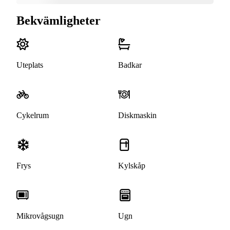
Bekvämligheter
Uteplats
Badkar
Cykelrum
Diskmaskin
Frys
Kylskåp
Mikrovågsugn
Ugn