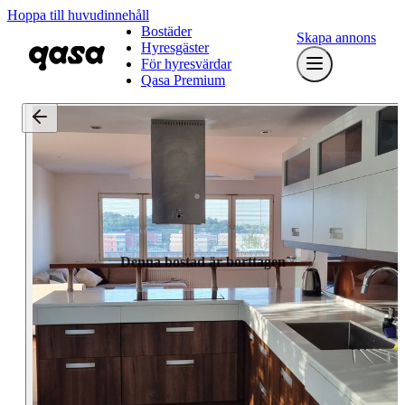
Hoppa till huvudinnehåll
Bostäder
Skapa annons
Hyresgäster
För hyresvärdar
Qasa Premium
Denna bostad är borttagen