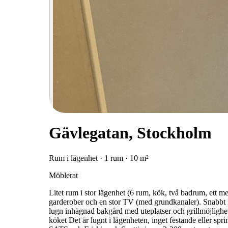
Gävlegatan, Stockholm
Rum i lägenhet · 1 rum · 10 m²
Möblerat
Litet rum i stor lägenhet (6 rum, kök, två badrum, ett 
garderober och en stor TV (med grundkanaler). Snabbt I
lugn inhägnad bakgård med uteplatser och grillmöjlighete
köket Det är lugnt i lägenheten, inget festande eller spri