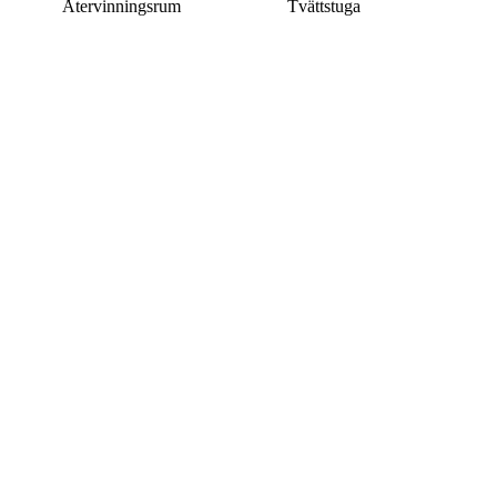
Återvinningsrum
Tvättstuga
Denna bostad är borttagen