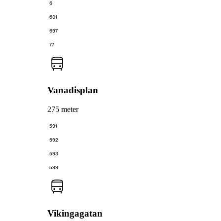
6
601
697
77
Vanadisplan
275 meter
591
592
593
599
Vikingagatan