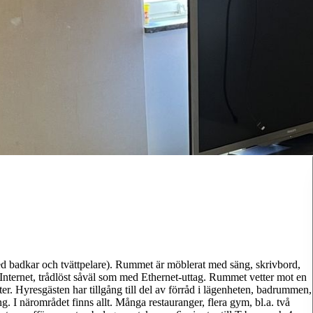
med badkar och tvättpelare). Rummet är möblerat med säng, skrivbord,
nternet, trådlöst såväl som med Ethernet-uttag. Rummet vetter mot en
r. Hyresgästen har tillgång till del av förråd i lägenheten, badrummen,
ng. I närområdet finns allt. Många restauranger, flera gym, bl.a. två