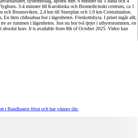
atvaruaffärer, systembolag, apotek mm. 6 minuter till T-bana och 4
t Flygbuss. 3-4 minuter till Karolinska och Biomedicinskt centrum, ca 1
n och Brunnsviken, 2,4 km till Stureplan och 1,9 km Centralstation.
 En liten chihuahua bor i lägenheten. Förskottshyra. I priset ingår allt,
 tre av rummen i lägenheten. Just nu bor två tjejer i uthyresrummen, en
tt absolut krav. It is available from 8th of October 2025. Video kan
ott i Bandhagen förut och har vänner där.