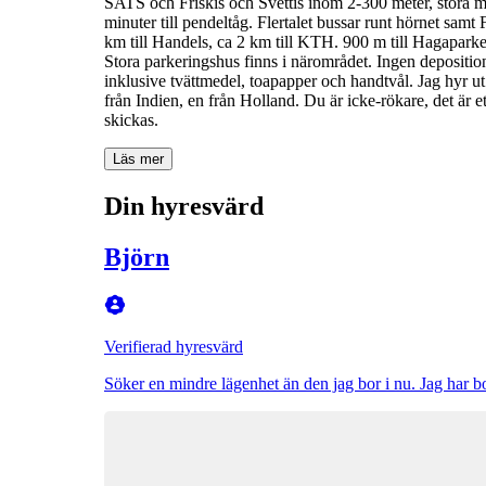
SATS och Friskis och Svettis inom 2-300 meter, stora m
minuter till pendeltåg. Flertalet bussar runt hörnet sam
km till Handels, ca 2 km till KTH. 900 m till Hagaparke
Stora parkeringshus finns i närområdet. Ingen deposition,
inklusive tvättmedel, toapapper och handtvål. Jag hyr ut
från Indien, en från Holland. Du är icke-rökare, det är e
skickas.
Läs mer
Din hyresvärd
Björn
Verifierad hyresvärd
Söker en mindre lägenhet än den jag bor i nu. Jag har b