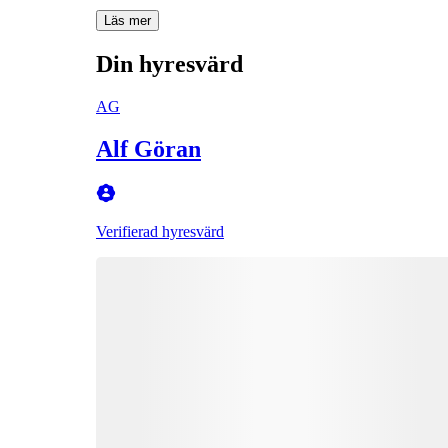
Läs mer
Din hyresvärd
AG
Alf Göran
Verifierad hyresvärd