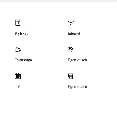
Kylskåp
Internet
Tvättstuga
Egen dusch
TV
Egen toalett