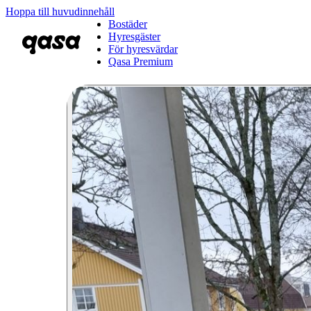
Hoppa till huvudinnehåll
Bostäder
Hyresgäster
För hyresvärdar
Qasa Premium