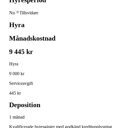
Hyresperiod
Nu
Tillsvidare
Hyra
Månadskostnad
9 445 kr
Hyra
9 000 kr
Serviceavgift
445 kr
Deposition
1 månad
Kvalificerade hyresgäster med godkänd kreditupplysning