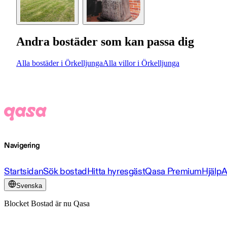
Andra bostäder som kan passa dig
Alla bostäder i Örkelljunga
Alla villor i Örkelljunga
Navigering
Startsidan
Sök bostad
Hitta hyresgäst
Qasa Premium
Hjälp
A
Svenska
Blocket Bostad är nu Qasa