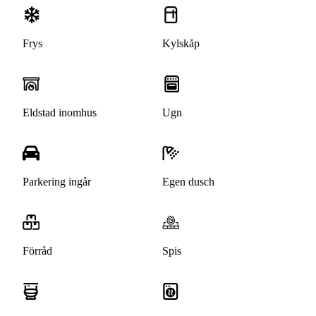
Frys
Kylskåp
Eldstad inomhus
Ugn
Parkering ingår
Egen dusch
Förråd
Spis