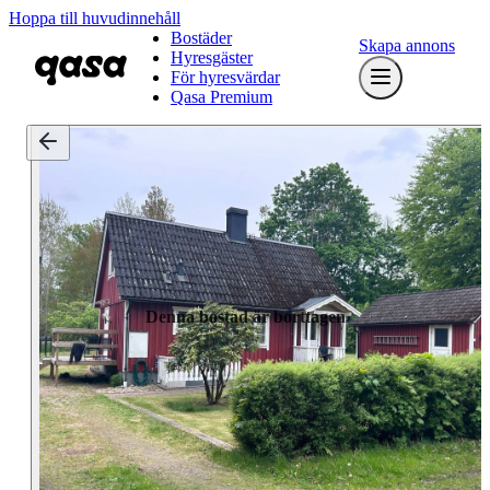
Hoppa till huvudinnehåll
Bostäder
Skapa annons
Hyresgäster
För hyresvärdar
Qasa Premium
Denna bostad är borttagen