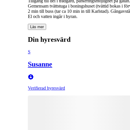
Tillgång till del i trädgård, parkeringsmöjlighet på gatan
Gemensam tvättstuga i boningshuset (tvättid bokas i förv
2 min till buss (tar ca 10 min in till Karlstad). Gångavst
El och vatten ingår i hyran.
Läs mer
Din hyresvärd
S
Susanne
Verifierad hyresvärd