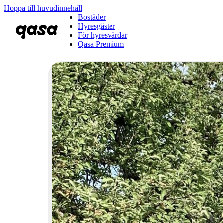
Hoppa till huvudinnehåll
Bostäder
Hyresgäster
För hyresvärdar
Qasa Premium