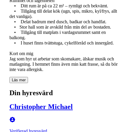
Rummet och lägenheten
• Ditt rum är på ca 22 m² – rymligt och bekvämt.
• Tillgång till delat kök (ugn, spis, mikro, kyl/frys, allt
det vanliga).
• Delat badrum med dusch, badkar och handfat.
• Stor hall som är avskild från min del av bostaden.
• Tillgång till matplats i vardagsrummet samt en
balkong.
• I huset finns tvättstuga, cykelförråd och innergård.
Kort om mig
Jag som hyr ut arbetar som skomakare, älskar musik och
matlagning. I hemmet finns även min katt frasse, så du bör
inte vara allergisk.
Läs mer
Din hyresvärd
Christopher Michael
Verifierad hyresvärd