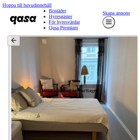
Hoppa till huvudinnehåll
Bostäder
Skapa annons
Hyresgäster
För hyresvärdar
Qasa Premium
Denna bostad är borttagen