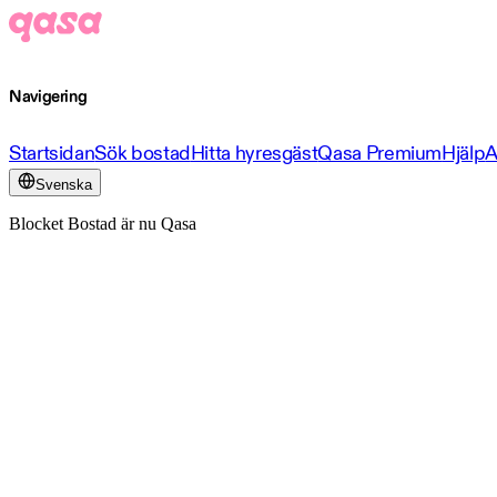
Navigering
Startsidan
Sök bostad
Hitta hyresgäst
Qasa Premium
Hjälp
A
Svenska
Blocket Bostad är nu Qasa