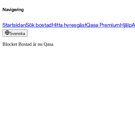
Navigering
Startsidan
Sök bostad
Hitta hyresgäst
Qasa Premium
Hjälp
A
Svenska
Blocket Bostad är nu Qasa