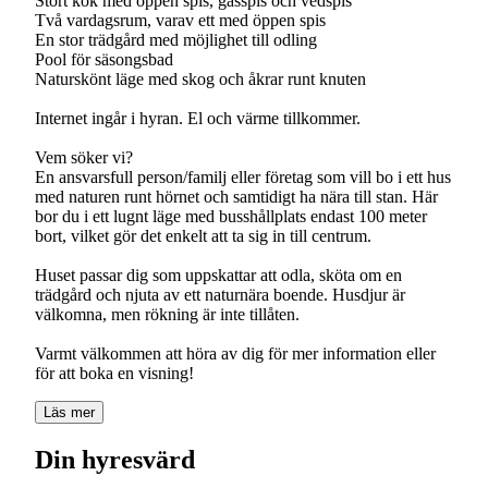
Stort kök med öppen spis, gasspis och vedspis
Två vardagsrum, varav ett med öppen spis
En stor trädgård med möjlighet till odling
Pool för säsongsbad
Naturskönt läge med skog och åkrar runt knuten
Internet ingår i hyran. El och värme tillkommer.
Vem söker vi?
En ansvarsfull person/familj eller företag som vill bo i ett hus
med naturen runt hörnet och samtidigt ha nära till stan. Här
bor du i ett lugnt läge med busshållplats endast 100 meter
bort, vilket gör det enkelt att ta sig in till centrum.
Huset passar dig som uppskattar att odla, sköta om en
trädgård och njuta av ett naturnära boende. Husdjur är
välkomna, men rökning är inte tillåten.
Varmt välkommen att höra av dig för mer information eller
för att boka en visning!
Läs mer
Din hyresvärd