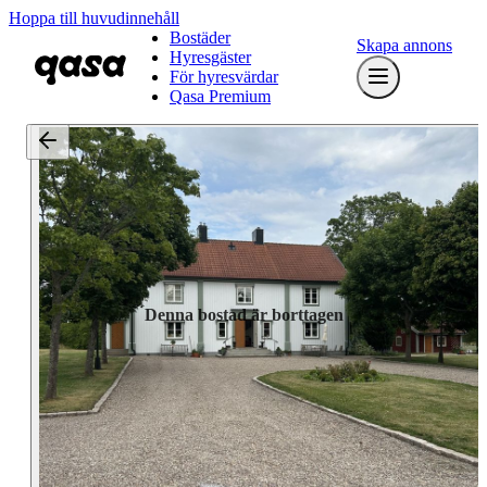
Hoppa till huvudinnehåll
Bostäder
Skapa annons
Hyresgäster
För hyresvärdar
Qasa Premium
Denna bostad är borttagen