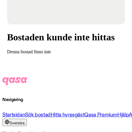
Bostaden kunde inte hittas
Denna bostad finns inte
Navigering
Startsidan
Sök bostad
Hitta hyresgäst
Qasa Premium
Hjälp
A
Svenska