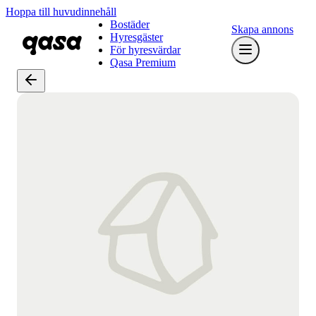
Hoppa till huvudinnehåll
Bostäder
Skapa annons
Hyresgäster
För hyresvärdar
Qasa Premium