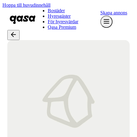
Hoppa till huvudinnehåll
Bostäder
Skapa annons
Hyresgäster
För hyresvärdar
Qasa Premium