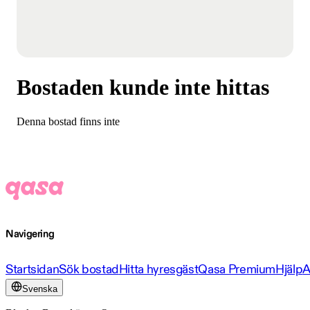
Bostaden kunde inte hittas
Denna bostad finns inte
Navigering
Startsidan
Sök bostad
Hitta hyresgäst
Qasa Premium
Hjälp
A
Svenska