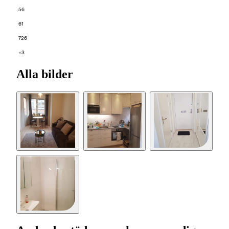
56
61
726
+3
Alla bilder