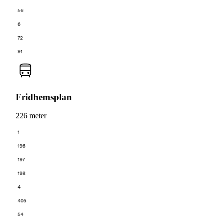
56
6
72
91
Fridhemsplan
226 meter
1
196
197
198
4
405
54