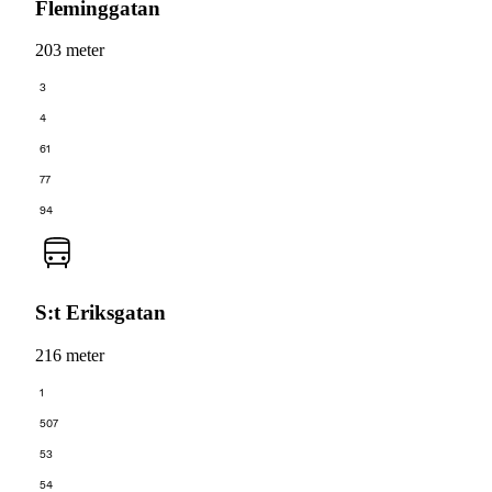
Fleminggatan
203 meter
3
4
61
77
94
S:t Eriksgatan
216 meter
1
507
53
54