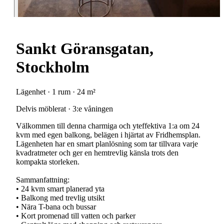
Sankt Göransgatan,
Stockholm
Lägenhet · 1 rum · 24 m²
Delvis möblerat · 3:e våningen
Välkommen till denna charmiga och yteffektiva 1:a om 24
kvm med egen balkong, belägen i hjärtat av Fridhemsplan.
Lägenheten har en smart planlösning som tar tillvara varje
kvadratmeter och ger en hemtrevlig känsla trots den
kompakta storleken.
Sammanfattning:
• 24 kvm smart planerad yta
• Balkong med trevlig utsikt
• Nära T-bana och bussar
• Kort promenad till vatten och parker