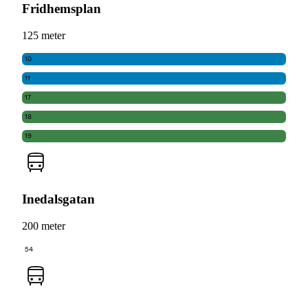
Fridhemsplan
125 meter
10
11
17
18
19
Inedalsgatan
200 meter
54