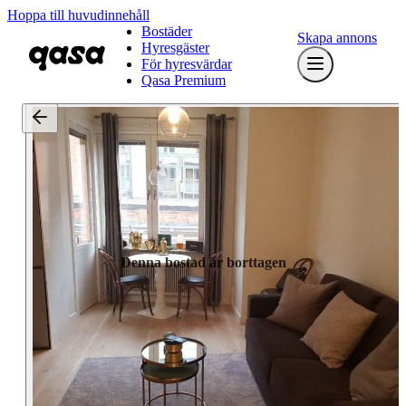
Hoppa till huvudinnehåll
Bostäder
Skapa annons
Hyresgäster
För hyresvärdar
Qasa Premium
Denna bostad är borttagen