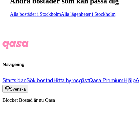
Andra bostäder som kan passa dig
Alla bostäder i Stockholm
Alla lägenheter i Stockholm
Navigering
Startsidan
Sök bostad
Hitta hyresgäst
Qasa Premium
Hjälp
A
Svenska
Blocket Bostad är nu Qasa