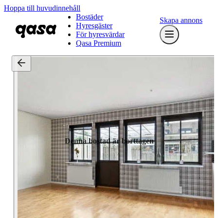
Hoppa till huvudinnehåll
Bostäder
Skapa annons
Hyresgäster
För hyresvärdar
Qasa Premium
Denna bostad är borttagen