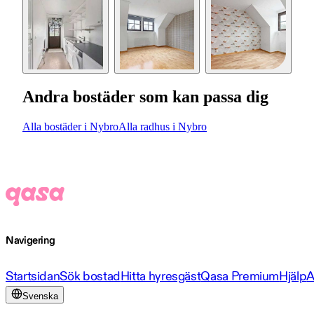
Andra bostäder som kan passa dig
Alla bostäder i Nybro
Alla radhus i Nybro
Navigering
Startsidan
Sök bostad
Hitta hyresgäst
Qasa Premium
Hjälp
A
Svenska