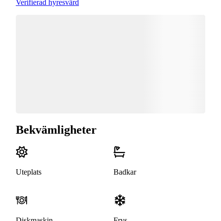
Verifierad hyresvärd
Bekvämligheter
Uteplats
Badkar
Diskmaskin
Frys