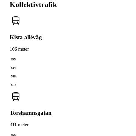
Kollektivtrafik
Kista alléväg
106 meter
155
514
518
537
Torshamnsgatan
311 meter
155