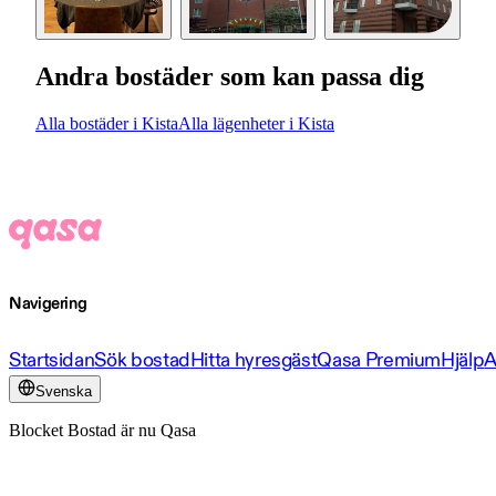
Andra bostäder som kan passa dig
Alla bostäder i Kista
Alla lägenheter i Kista
Navigering
Startsidan
Sök bostad
Hitta hyresgäst
Qasa Premium
Hjälp
A
Svenska
Blocket Bostad är nu Qasa