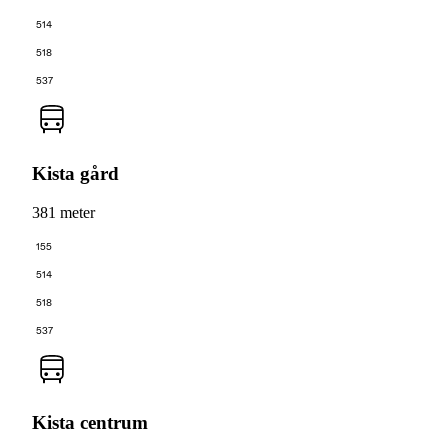
514
518
537
Kista gård
381 meter
155
514
518
537
Kista centrum