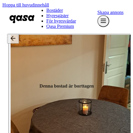
Hoppa till huvudinnehåll
Bostäder
Skapa annons
Hyresgäster
För hyresvärdar
Qasa Premium
Denna bostad är borttagen