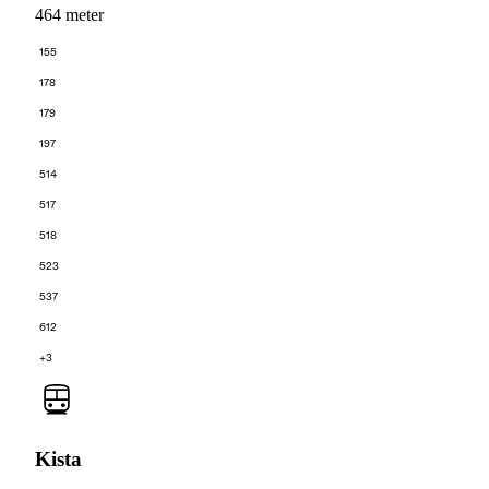
464 meter
155
178
179
197
514
517
518
523
537
612
+3
Kista