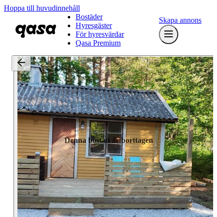
Hoppa till huvudinnehåll
Bostäder
Skapa annons
Hyresgäster
För hyresvärdar
Qasa Premium
Denna bostad är borttagen