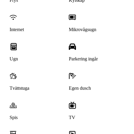
Frys
Kylskåp
Internet
Mikrovågsugn
Ugn
Parkering ingår
Tvättstuga
Egen dusch
Spis
TV