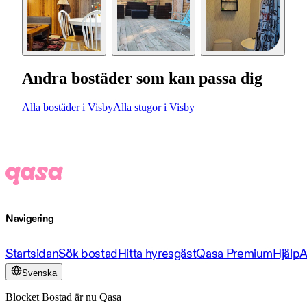
Andra bostäder som kan passa dig
Alla bostäder i Visby
Alla stugor i Visby
Navigering
Startsidan
Sök bostad
Hitta hyresgäst
Qasa Premium
Hjälp
A
Svenska
Blocket Bostad är nu Qasa