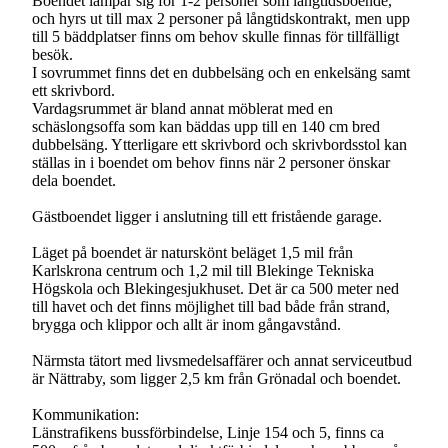
Boendet lämpar sig för 1-2 personer som långtidsboende,
och hyrs ut till max 2 personer på långtidskontrakt, men upp
till 5 bäddplatser finns om behov skulle finnas för tillfälligt
besök.
I sovrummet finns det en dubbelsäng och en enkelsäng samt
ett skrivbord.
Vardagsrummet är bland annat möblerat med en
schäslongsoffa som kan bäddas upp till en 140 cm bred
dubbelsäng. Ytterligare ett skrivbord och skrivbordsstol kan
ställas in i boendet om behov finns när 2 personer önskar
dela boendet.
Gästboendet ligger i anslutning till ett fristående garage.
Läget på boendet är naturskönt beläget 1,5 mil från
Karlskrona centrum och 1,2 mil till Blekinge Tekniska
Högskola och Blekingesjukhuset. Det är ca 500 meter ned
till havet och det finns möjlighet till bad både från strand,
brygga och klippor och allt är inom gångavstånd.
Närmsta tätort med livsmedelsaffärer och annat serviceutbud
är Nättraby, som ligger 2,5 km från Grönadal och boendet.
Kommunikation:
Länstrafikens bussförbindelse, Linje 154 och 5, finns ca