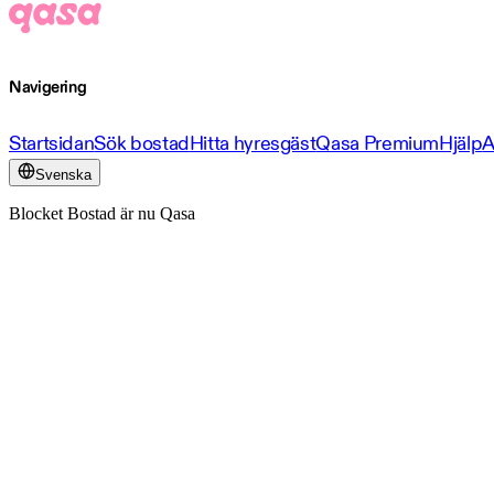
Navigering
Startsidan
Sök bostad
Hitta hyresgäst
Qasa Premium
Hjälp
A
Svenska
Blocket Bostad är nu Qasa