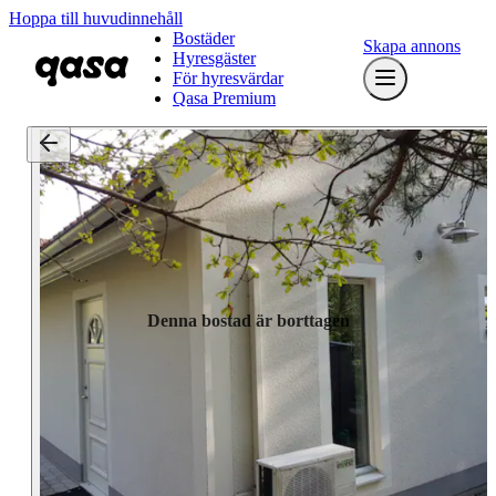
Hoppa till huvudinnehåll
Bostäder
Skapa annons
Hyresgäster
För hyresvärdar
Qasa Premium
Denna bostad är borttagen