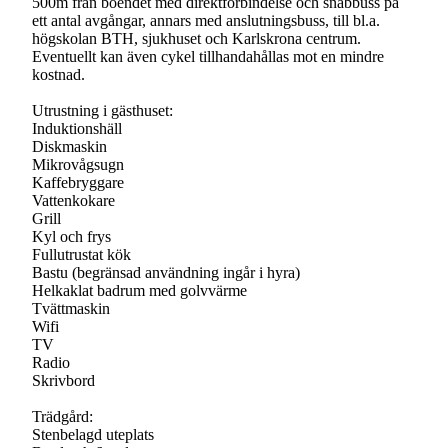
500m från boendet med direktförbindelse och snabbuss på
ett antal avgångar, annars med anslutningsbuss, till bl.a.
högskolan BTH, sjukhuset och Karlskrona centrum.
Eventuellt kan även cykel tillhandahållas mot en mindre
kostnad.
Utrustning i gästhuset:
Induktionshäll
Diskmaskin
Mikrovågsugn
Kaffebryggare
Vattenkokare
Grill
Kyl och frys
Fullutrustat kök
Bastu (begränsad användning ingår i hyra)
Helkaklat badrum med golvvärme
Tvättmaskin
Wifi
TV
Radio
Skrivbord
Trädgård:
Stenbelagd uteplats