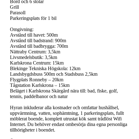
Bord och 6 stolar
Grill
Parasoll
Parkeringsplats för 1 bil
Omgivning:
Avstånd till havet: 500m
Avstånd till badstrand: 900m
Avstånd till badbrygga: 700m
Nättraby Centrum: 3,5km
Livsmedelsbutik: 3,5km
Karlskrona Centrum: 15km
Blekinge Tekniska Högskola: 12km
Landsbygdsbuss 500m och Stadsbuss 2,5km
Flygplats Ronneby – 20km
Tågstation Karlskrona – 15km
Beläget i Karlskrona Skärgård nära till: bad, fiske, golf,
tennis, paddelbanor och natur
Hyran inkluderar alla kostnader och omfattar hushållsel,
uppvärmning, vatten, sophämtning, 1 parkeringsplats, fullt
möblerat boende, komplett utrustat kök samt trådlöst Wifi
Internet. Du behöver endast ombesörja dina egna personliga
tillhörigheter i boendet.