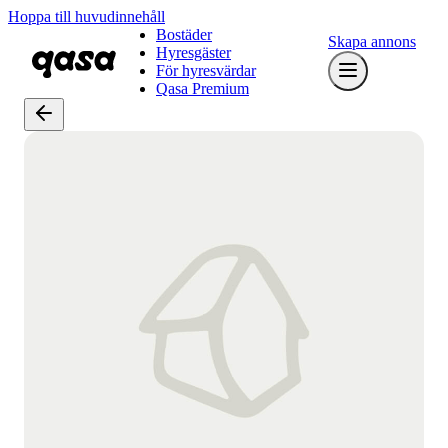
Hoppa till huvudinnehåll
Bostäder
Skapa annons
Hyresgäster
För hyresvärdar
Qasa Premium