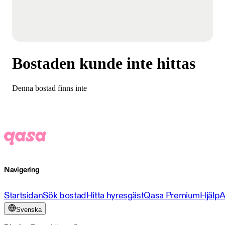
Bostaden kunde inte hittas
Denna bostad finns inte
Navigering
Startsidan
Sök bostad
Hitta hyresgäst
Qasa Premium
Hjälp
A
Svenska