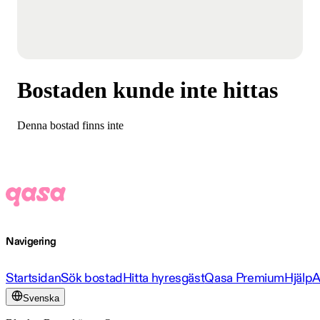
Bostaden kunde inte hittas
Denna bostad finns inte
Navigering
Startsidan
Sök bostad
Hitta hyresgäst
Qasa Premium
Hjälp
A
Svenska