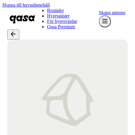
Hoppa till huvudinnehåll
Bostäder
Skapa annons
Hyresgäster
För hyresvärdar
Qasa Premium