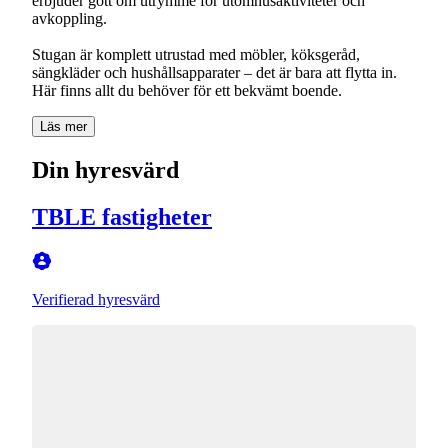
erbjuder gott om utrymme för utomhusaktiviteter och
avkoppling.
Stugan är komplett utrustad med möbler, köksgeråd,
sängkläder och hushållsapparater – det är bara att flytta in.
Här finns allt du behöver för ett bekvämt boende.
Läs mer
Din hyresvärd
TBLE fastigheter
Verifierad hyresvärd