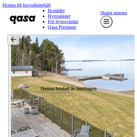
Hoppa till huvudinnehåll
Bostäder
Skapa annons
Hyresgäster
För hyresvärdar
Qasa Premium
Denna bostad är borttagen