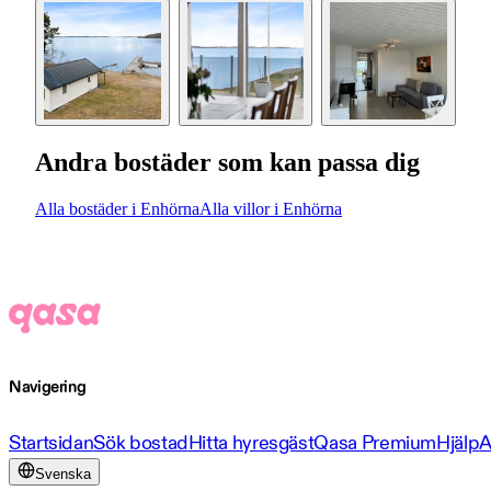
Andra bostäder som kan passa dig
Alla bostäder i Enhörna
Alla villor i Enhörna
Navigering
Startsidan
Sök bostad
Hitta hyresgäst
Qasa Premium
Hjälp
A
Svenska