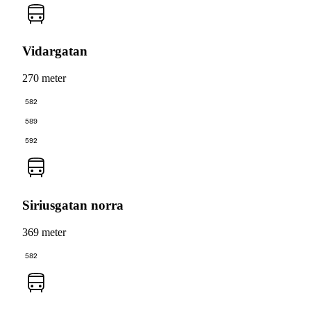
Vidargatan
270 meter
582
589
592
Siriusgatan norra
369 meter
582