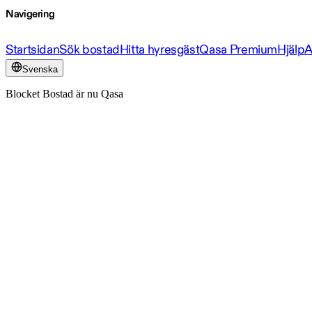
Navigering
Startsidan
Sök bostad
Hitta hyresgäst
Qasa Premium
Hjälp
A
Svenska
Blocket Bostad är nu Qasa