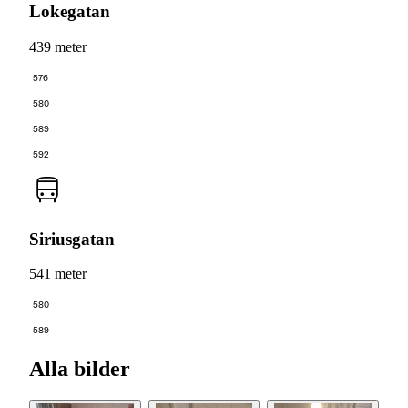
Lokegatan
439 meter
576
580
589
592
Siriusgatan
541 meter
580
589
Alla bilder