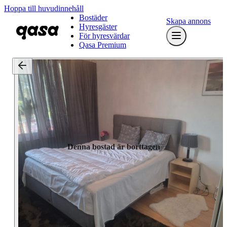
Hoppa till huvudinnehåll
Bostäder
Skapa annons
Hyresgäster
För hyresvärdar
Qasa Premium
Denna bostad är borttagen