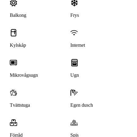
Balkong
Frys
Kylskåp
Internet
Mikrovågsugn
Ugn
Tvättstuga
Egen dusch
Förråd
Spis